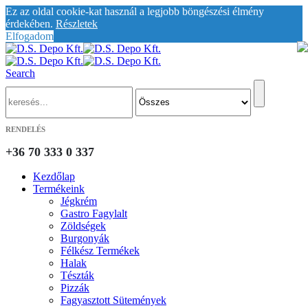
Ez az oldal cookie-kat használ a legjobb böngészési élmény
érdekében.
Részletek
Elfogadom
Search
RENDELÉS
+36 70 333 0 337
Kezdőlap
Termékeink
Jégkrém
Gastro Fagylalt
Zöldségek
Burgonyák
Félkész Termékek
Halak
Tészták
Pizzák
Fagyasztott Sütemények