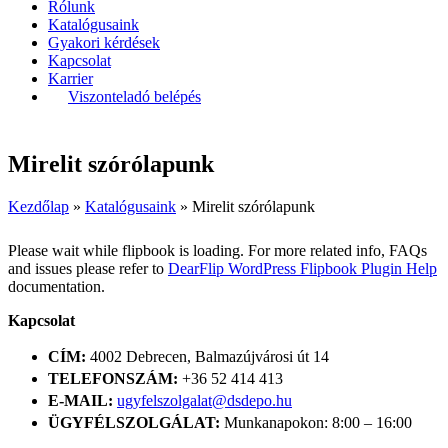
Rólunk
Katalógusaink
Gyakori kérdések
Kapcsolat
Karrier
Viszonteladó belépés
Mirelit szórólapunk
Kezdőlap
»
Katalógusaink
»
Mirelit szórólapunk
Please wait while flipbook is loading. For more related info, FAQs
and issues please refer to
DearFlip WordPress Flipbook Plugin Help
documentation.
Kapcsolat
CÍM:
4002 Debrecen, Balmazújvárosi út 14
TELEFONSZÁM:
+36 52 414 413
E-MAIL:
ugyfelszolgalat@dsdepo.hu
ÜGYFÉLSZOLGÁLAT:
Munkanapokon: 8:00 – 16:00