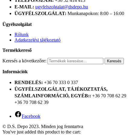
TELEFONSZÁM:
+36 52 414 413
E-MAIL:
ugyfelszolgalat@dsdepo.hu
ÜGYFÉLSZOLGÁLAT:
Munkanapokon: 8:00 – 16:00
Ügyélszolgálat
Rólunk
Adatkezelési tájékoztató
Termékkereső
Keresés a következőre:
Keresés
Információk
RENDELÉS:
+36 70 333 0 337
ÜGYFÉLSZOLGÁLAT, TÁJÉKOZTATÁS,
SZÁMLAINFORMÁCIÓ, EGYÉB::
+36 70 708 62 29
+36 70 708 62 39
Facebook
© D.S. Depo 2023. Minden jog fenntartva
You've just added this product to the cart: