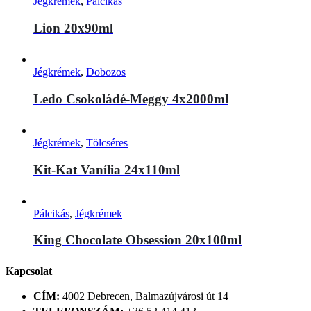
Jégkrémek
,
Pálcikás
Lion 20x90ml
Jégkrémek
,
Dobozos
Ledo Csokoládé-Meggy 4x2000ml
Jégkrémek
,
Tölcséres
Kit-Kat Vanília 24x110ml
Pálcikás
,
Jégkrémek
King Chocolate Obsession 20x100ml
Kapcsolat
CÍM:
4002 Debrecen, Balmazújvárosi út 14