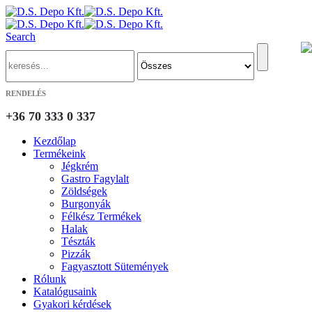
Search
RENDELÉS
+36 70 333 0 337
Kezdőlap
Termékeink
Jégkrém
Gastro Fagylalt
Zöldségek
Burgonyák
Félkész Termékek
Halak
Tészták
Pizzák
Fagyasztott Sütemények
Rólunk
Katalógusaink
Gyakori kérdések